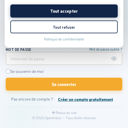
Mon espace client
Tout accepter
Connectez-vous à votre espace personnel OpenIndus
Tout refuser
EMAIL OU IDENTIFIANT
Politique de confidentialité
Mot de passe oublié ?
MOT DE PASSE
Se souvenir de moi
Se connecter
Pas encore de compte ?
Créer un compte gratuitement
Retour au site
© 2026 OpenIndus — Tous droits réservés