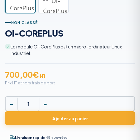
NON CLASSÉ
OI-COREPLUS
Le module OI-CorePlus est un micro-ordinateur Linux
industriel.
700,00
€
HT
Prix HT et hors frais de port
−
+
quantité
de
Ajouter au panier
OI-
CorePlus
48h ouvrées
Livraison rapide