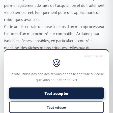
permet également de faire de l’acquisition et du traitement
vidéo temps réel, typiquement pour des applications de
robotiques avancées.
Cette unité centrale dispose à la fois d’un microprocesseur
Linux et d’un microcontrôleur compatible Arduino pour
isoler les tâches sensibles, en particulier le contrôle
machine, des tâches moins critiques, telles que du
traitement graphique.
Personnaliser
Processeur
– Broadcom BCM2711 quad-core Cortex-A72 (ARM v8)
Ce site utilise des cookies et vous donne le contrôle sur ceux
64-bit SoC @ 1.5GHz
que vous souhaitez activer
– 1 Go de RAM
(2 ou 4Go en option)
– 16 Go de mémoire flash eMMC (32Go en option)
Tout accepter
Média
Tout refuser