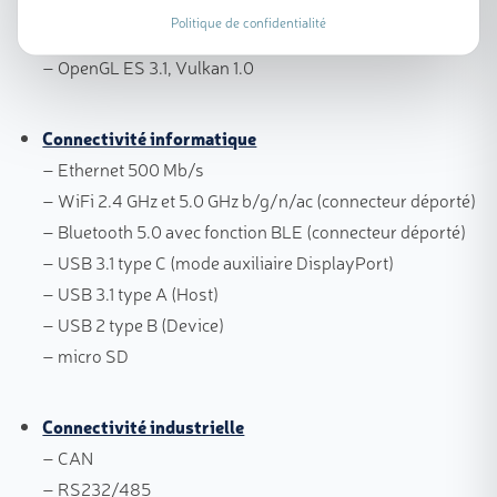
– H.265 (HEVC) (up to 4Kp60 decode), H.264 (up to
Politique de confidentialité
1080p60 decode, 1080p30 encode)
– OpenGL ES 3.1, Vulkan 1.0
Connectivité informatique
– Ethernet 500 Mb/s
– WiFi 2.4 GHz et 5.0 GHz b/g/n/ac (connecteur déporté)
– Bluetooth 5.0 avec fonction BLE
(connecteur déporté)
– USB 3.1 type C (mode auxiliaire DisplayPort)
– USB 3.1 type A (Host)
– USB 2 type B (Device)
– micro SD
Connectivité industrielle
– CAN
– RS232/485