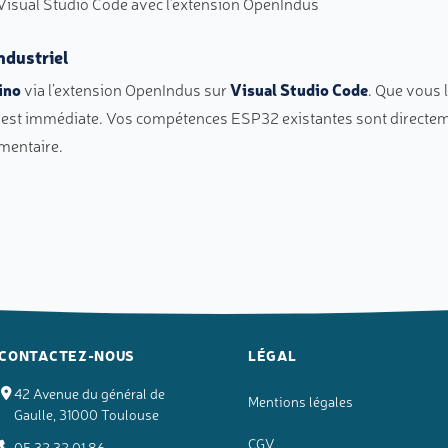
Visual Studio Code avec l’extension OpenIndus
ndustriel
ino
via l’extension OpenIndus sur
Visual Studio Code
. Que vous 
ain est immédiate. Vos compétences ESP32 existantes sont direct
mentaire.
CONTACTEZ-NOUS
LÉGAL
42 Avenue du général de
Mentions légales
Gaulle, 31000 Toulouse
CGV
05 32 32 01 86