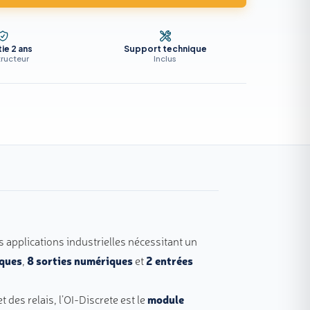
ie 2 ans
Support technique
ructeur
Inclus
applications industrielles nécessitant un
iques
,
8 sorties numériques
et
2 entrées
des relais, l’OI-Discrete est le
module