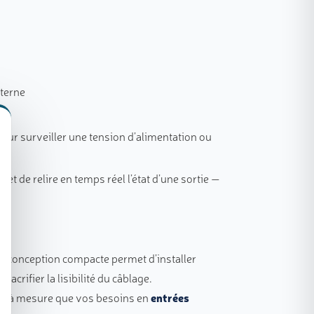
xterne
our surveiller une tension d’alimentation ou
 de relire en temps réel l’état d’une sortie —
 conception compacte permet d’installer
sacrifier la lisibilité du câblage.
r et à mesure que vos besoins en
entrées