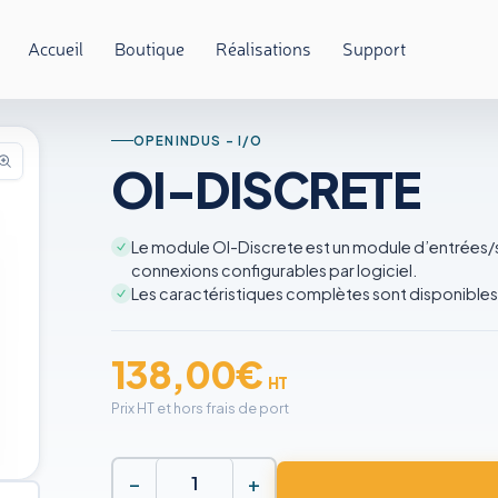
Accueil
Boutique
Réalisations
Support
OPENINDUS - I/O
OI-DISCRETE
Le module OI-Discrete est un module d’entrées/sor
connexions configurables par logiciel.
Les caractéristiques complètes sont disponible
138,00
€
HT
Prix HT et hors frais de port
−
+
quantité