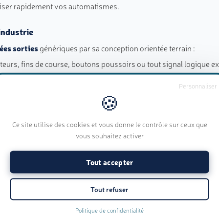
aliser rapidement vos automatismes.
industrie
ées sorties
génériques par sa conception orientée terrain :
eurs, fins de course, boutons poussoirs ou tout signal logique e
neurs, relais, voyants ou tout équipement de commande
Personnaliser
ure de tensions de process ou de signaux conditionnés — idéales p
numériques
[1-8]
partagent le même brochage physique, ce qui permet
Ce site utilise des cookies et vous donne le contrôle sur ceux que
vous souhaitez activer
e diagnostic et la supervision de vos installations.
Tout accepter
olutivité maximale
our optimiser l’encombrement dans vos armoires de commande. Sa
Tout refuser
rant ainsi une densité remarquable de points d’
entrées sorties
sans 
ncez avec un seul module OI-Discrete et ajoutez-en d’autres au fu
Politique de confidentialité