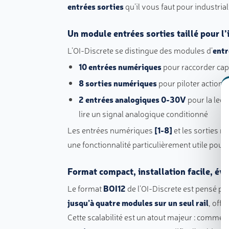
entrées sorties
qu’il vous faut pour industri
Un module entrées sorties taillé pour l’
L’OI-Discrete se distingue des modules d’
entr
10 entrées numériques
pour raccorder capt
8 sorties numériques
pour piloter action
2 entrées analogiques 0-30V
pour la lect
lire un signal analogique conditionné
Les entrées numériques
[1-8]
et les sorties 
une fonctionnalité particulièrement utile pour l
Format compact, installation facile, év
Le format
BOI12
de l’OI-Discrete est pensé p
jusqu’à quatre modules sur un seul rail
, off
Cette scalabilité est un atout majeur : comme