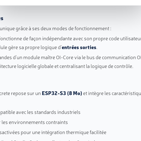
re logicielle de votre système.
es
ion unique grâce à ses deux modes de fonctionnement :
fonctionne de façon indépendante avec son propre code utilisateur 
ule gère sa propre logique d’
entrées sorties
.
ndes d’un module maître OI-Core via le bus de communication OI-R
itecture logicielle globale et centralisant la logique de contrôle.
crete repose sur un
ESP32-S3 (8 Mo)
et intègre les caractéristi
atible avec les standards industriels
 les environnements contraints
sactivées pour une intégration thermique facilitée