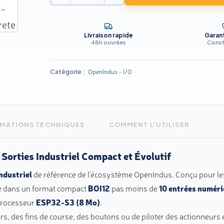
de
OI-
Livraison rapide
Garant
Discrete
48h ouvrées
Const
OpenIndus - I/O
Catégorie :
MATIONS TECHNIQUES
COMMENT L'UTILISER
Sorties Industriel Compact et Évolutif
ndustriel
de référence de l’écosystème OpenIndus. Conçu pour les 
ne dans un format compact
BOI12
pas moins de
10 entrées numér
 processeur
ESP32-S3 (8 Mo)
.
, des fins de course, des boutons ou de piloter des actionneurs et 