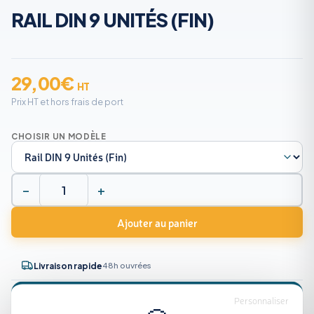
RAIL DIN 9 UNITÉS (FIN)
29,00
€
HT
Prix HT et hors frais de port
CHOISIR UN MODÈLE
−
+
quantité
de
Ajouter au panier
Rail
DIN
48h ouvrées
Livraison rapide
9
Unités
Constructeur
Garantie 2 ans
Personnaliser
(Fin)